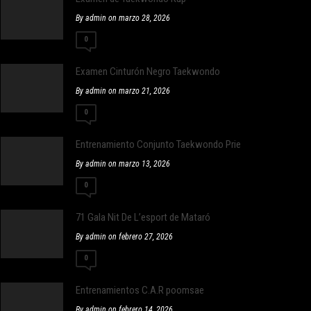
By admin on marzo 28, 2026
0
Examen Cinturón Negro Taekwondo
By admin on marzo 21, 2026
0
Entrenamiento Conjunto Taekwondo Prieto y Distrito 655
By admin on marzo 13, 2026
0
71 Gala Nit De L’esport de Mataró
By admin on febrero 27, 2026
0
Entrenamientos C.A.R poomsae
By admin on febrero 14, 2026