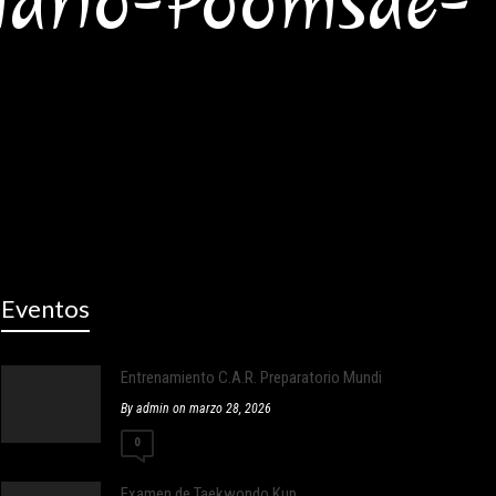
tario-Poomsae-
Eventos
Entrenamiento C.A.R. Preparatorio Mundial Corea
By admin on marzo 28, 2026
0
Examen de Taekwondo Kup