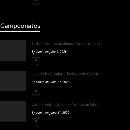
0
Campeonatos
Trofeo Promocion Junior Combate Taekwondo
By admin on julio 5, 2026
0
Liga Under Combate Taekwondo Cadete y Junior
By admin on junio 27, 2026
0
Campeonato Cataluña Promocion Infantil y adulto ,Infantil E
By admin on junio 21, 2026
0