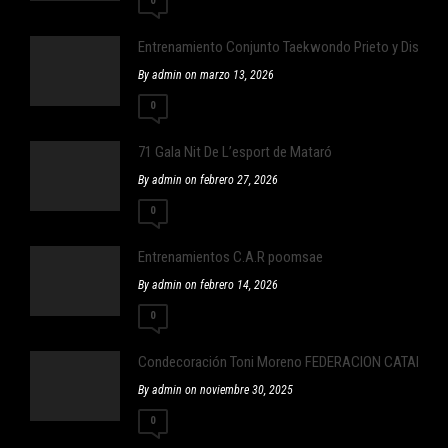
0
Entrenamiento Conjunto Taekwondo Prieto y Distrit
By admin on marzo 13, 2026
0
71 Gala Nit De L’esport de Mataró
By admin on febrero 27, 2026
0
Entrenamientos C.A.R poomsae
By admin on febrero 14, 2026
0
Condecoración Toni Moreno FEDERACION CATALA
By admin on noviembre 30, 2025
0