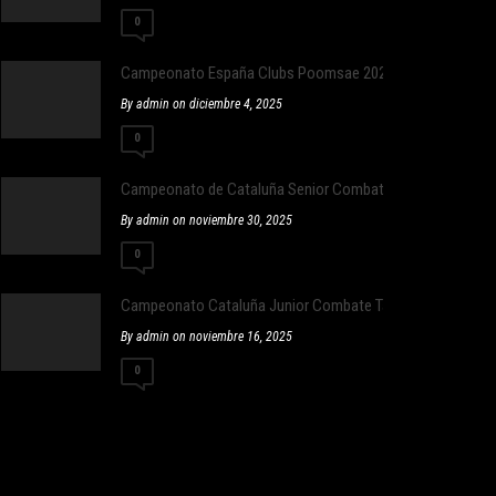
0
Campeonato España Clubs Poomsae 2025
By admin on diciembre 4, 2025
0
Campeonato de Cataluña Senior Combate
By admin on noviembre 30, 2025
0
Campeonato Cataluña Junior Combate Taekwondo
By admin on noviembre 16, 2025
0