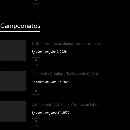
0
Campeonatos
Trofeo Promocion Junior Combate Taekwondo
By admin on julio 5, 2026
0
Liga Under Combate Taekwondo Cadete y Junior
By admin on junio 27, 2026
0
Campeonato Cataluña Promocion Infantil y adulto ,Infantil E
By admin on junio 21, 2026
0