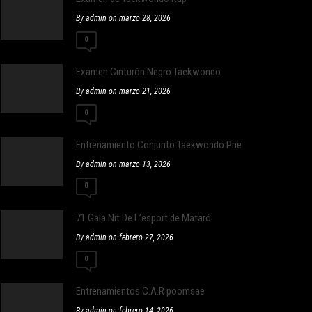
By admin on marzo 28, 2026
0
Examen Cinturón Negro Taekwondo
By admin on marzo 21, 2026
0
Entrenamiento Conjunto Taekwondo Prieto y Distrito 655
By admin on marzo 13, 2026
0
71 Gala Nit De L’esport de Mataró
By admin on febrero 27, 2026
0
Entrenamientos C.A.R poomsae
By admin on febrero 14, 2026