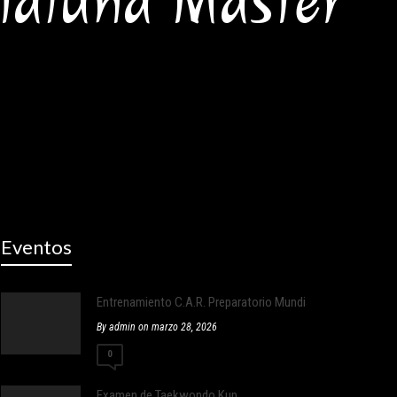
taluña Master
Eventos
Entrenamiento C.A.R. Preparatorio Mundial Corea
By admin on marzo 28, 2026
0
Examen de Taekwondo Kup