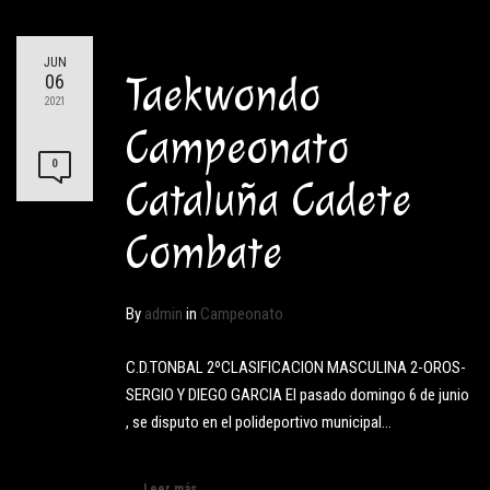
JUN
Taekwondo
06
2021
Campeonato
0
Cataluña Cadete
Combate
By
admin
in
Campeonato
C.D.TONBAL 2ºCLASIFICACION MASCULINA 2-OROS-
SERGIO Y DIEGO GARCIA El pasado domingo 6 de junio
, se disputo en el polideportivo municipal…
Leer más