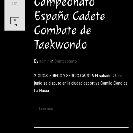
Campeonato
2021
España Cadete
0
Combate de
Taekwondo
By
admin
in
Campeonato
2-OROS-–DIEGO Y SERGIO GARCIA El sábado 26 de
junio se disputo en la ciudad deportiva Camilo Cano de
La Nucia…
Leer más