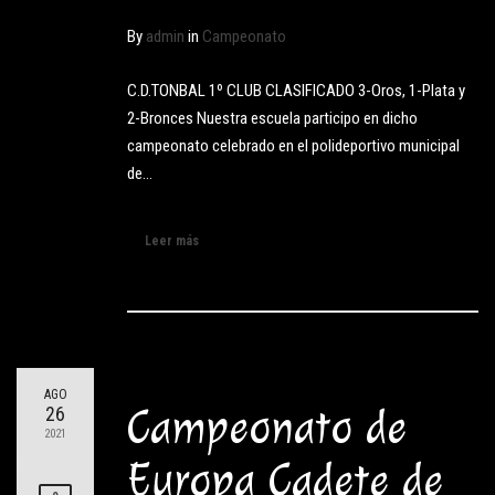
By
admin
in
Campeonato
C.D.TONBAL 1º CLUB CLASIFICADO 3-Oros, 1-Plata y
2-Bronces Nuestra escuela participo en dicho
campeonato celebrado en el polideportivo municipal
de…
Leer más
AGO
Campeonato de
26
2021
Europa Cadete de