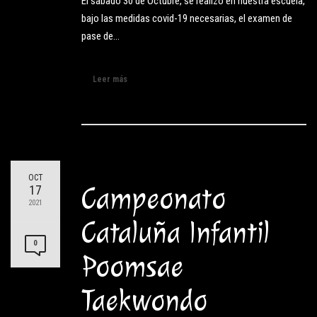
El sábado 30 de Octubre, se realizo en nuestra escuela,
bajo las medidas covid-19 necesarias, el examen de
pase de…
Leer más
OCT
Campeonato
17
2021
Cataluña Infantil
0
Poomsae
Taekwondo