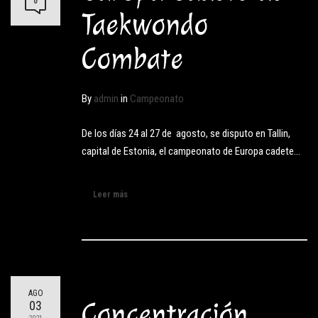
0
Taekwondo
Combate
By
admin
in
Campeonato
De los días 24 al 27 de agosto, se disputo en Tallin,
capital de Estonia, el campeonato de Europa cadete…
Leer más
AGO
Concentración
03