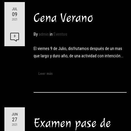
JUL
Cena Verano
09
2021
By
admin
in
Eventos
0
El viernes 9 de Julio, disfrutamos después de un mas
que largo y duro año, de una actividad con intención…
Leer más
JUN
Examen pase de
27
2021