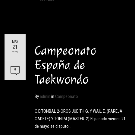
MAY
Campeonato
21
2021
España de
0
Taekwondo
By
admin
in
Campeonato
C.D.TONBAL 2-OROS JUDITH G. Y WAIL E. (PAREJA
CADETE) Y TONI M.(MASTER-2) El pasado viernes 21
de mayo se disputo…