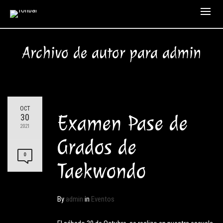
Archivo de autor para admin
OCT
Examen Pase de
30
2021
Grados de
0
Taekwondo
By
admin
in
Eventos