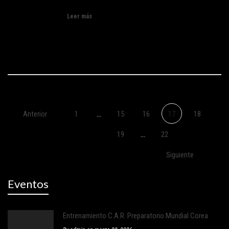
Leer más
Anterior
1
...
15
16
17
18
19
...
22
Siguiente
Eventos
Entrenamiento C.A.R. Preparatorio Mundial Corea