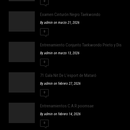
0
Examen Cinturón Negro Taekwondo
By admin on marzo 21, 2026
0
Entrenamiento Conjunto Taekwondo Prieto y Distrit
By admin on marzo 13, 2026
0
71 Gala Nit De L’esport de Mataró
By admin on febrero 27, 2026
0
Entrenamientos C.A.R poomsae
By admin on febrero 14, 2026
0