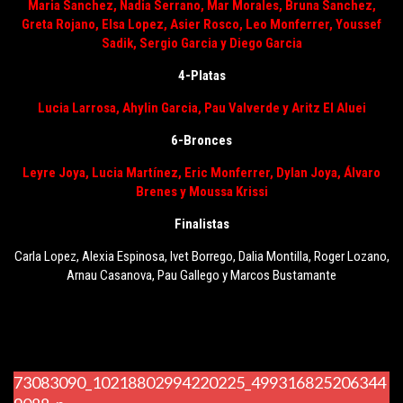
Maria Sanchez
, Nadia Serrano, Mar Morales, Bruna Sanchez,
Greta Rojano, Elsa Lopez, Asier Rosco, Leo Monferrer, Youssef
Sadik, Sergio Garcia y Diego Garcia
4-Platas
Lucia Larrosa
, Ahylin Garcia, Pau Valverde y Aritz El Aluei
6-Bronces
Leyre Joya
, Lucia Martínez, Eric Monferrer, Dylan Joya, Álvaro
Brenes y Moussa Krissi
Finalistas
Carla Lopez, Alexia Espinosa, Ivet Borrego, Dalia Montilla, Roger Lozano,
Arnau Casanova, Pau Gallego y Marcos Bustamante
73083090_10218802994220225_499316825206344