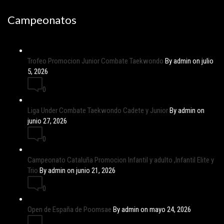
Campeonatos
Trofeo Promocion Junior Combate Taekwondo
By admin on julio
5, 2026
0
Liga Under Combate Taekwondo Cadete y Junior
By admin on
junio 27, 2026
0
Campeonato Cataluña Promocion Infantil y adulto ,Infantil Elite y
Trio
By admin on junio 21, 2026
0
Open de España de Poomsae
By admin on mayo 24, 2026