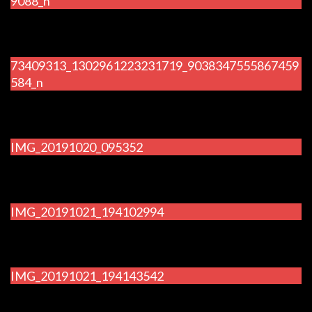
9088_n
73409313_1302961223231719_9038347555867459
584_n
IMG_20191020_095352
IMG_20191021_194102994
IMG_20191021_194143542