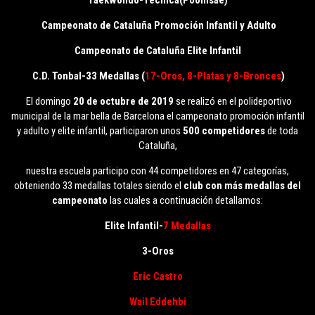
Campeonato de Cataluña Promoción Infantil y Adulto
Campeonato de Cataluña Elite Infantil
C.D. Tonbal-33 Medallas (
17-Oros, 8-Platas y 8-Bronces
)
El domingo
20 de octubre de 2019
se realizó en el polideportivo
municipal de la mar bella de Barcelona el campeonato promoción infantil
y adulto y elite infantil, participaron unos
500 competidores
de toda
Cataluña,
nuestra escuela participo con 44 competidores en 47 categorías,
obteniendo 33 medallas totales siendo el
club con más medallas del
campeonato
las cuales a continuación detallamos:
Elite Infantil-
7 Medallas
3-Oros
Eric Castro
Wail Eddehbi