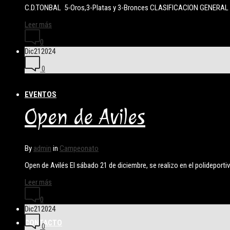
C.D.TONBAL 5-Oros,3-Platas y 3-Bronces CLASIFICACION GENERAL 2ºPu
Leer más
0
Dic
21
2024
0
EVENTOS
Open de Aviles
By
admin
in
Campeonato
Open de Avilés El sábado 21 de diciembre, se realizo en el polideportiv
Leer más
0
Dic
21
2024
CONTACTO
0