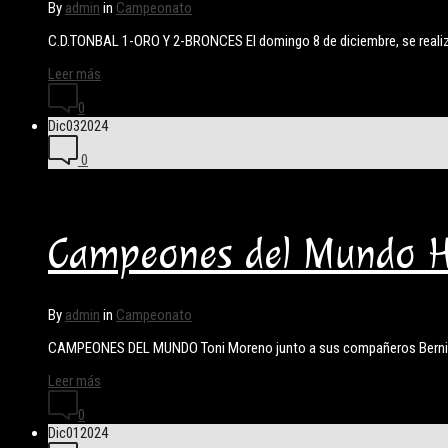
By
admin
in
Campeonato
C.D.TONBAL 1-ORO Y 2-BRONCES El domingo 8 de diciembre, se realizo
Leer más
0
Dic
03
2024
0
Campeones del Mundo 
By
admin
in
Campeonato
CAMPEONES DEL MUNDO Toni Moreno junto a sus compañeros Berni y 
Leer más
0
Dic
01
2024