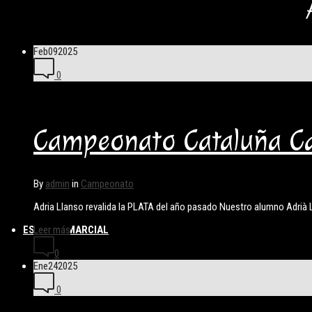
Feb
09
2025
0
Campeonato Cataluña C
By
admin
in
Campeonato
Adria Llanso revalida la PLATA del año pasado Nuestro alumno Adrià 
Leer más
ESCUELA MARCIAL
0
Ene
24
2025
0