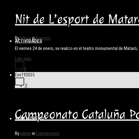
Nit de L’esport de Matar
By
admin
in
Eventos
ACTIVIDADES
El viernes 24 de enero, se realizo en el teatro monumental de Mataró
Leer más
0
Ene
19
2025
0
Campeonato Cataluña Poo
TONI MORENO
By
admin
in
Campeonato