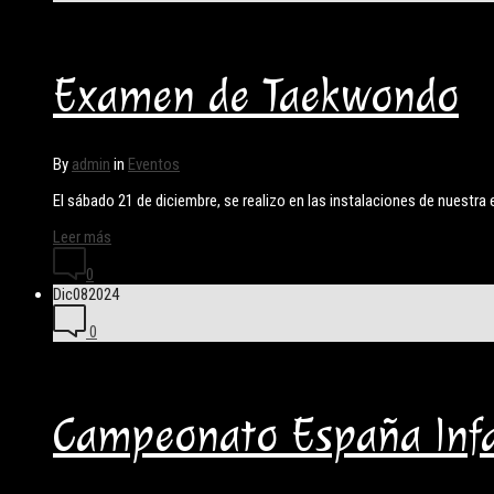
Examen de Taekwondo
By
admin
in
Eventos
El sábado 21 de diciembre, se realizo en las instalaciones de nuestr
Leer más
0
Dic
08
2024
0
Campeonato España Infa