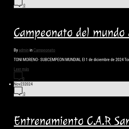
0
Campeonato del mundo 
By
admin
in
Campeonato
TONI MORENO- SUBCEMPEON MUNDIAL El 1 de diciembre de 2024 Toni 
Leer más
0
Nov
23
2024
0
Entrenamiento C.A.R San