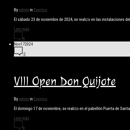
By
admin
in
Eventos
El sábado 23 de noviembre de 2024, se realizo en las instalaciones de
Leer más
0
Nov
17
2024
0
VIII Open Don Quijote
By
admin
in
Eventos
El domingo 17 de noviembre, se realizo en el pabellón Puerta de Santa
Leer más
0